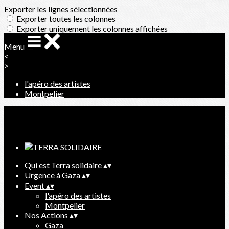
Exporter les lignes sélectionnées
Exporter toutes les colonnes
Exporter uniquement les colonnes affichées
Menu
<
>
l'apéro des artistes
Montpelier
Ajoutez un logo, un bouton, des réseaux sociaux
Cliquez pour éditer
Qui est Terra solidaire
▴
▾
Urgence à Gaza
▴
▾
Event
▴
▾
l'apéro des artistes
Montpelier
Nos Actions
▴
▾
Gaza