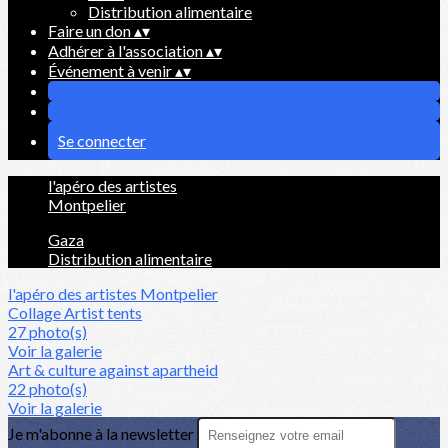
Distribution alimentaire
Faire un don
▴
▾
Adhérer à l'association
▴
▾
Événement à venir
▴
▾
Se connecter
l'apéro des artistes
Montpelier
Gaza
Distribution alimentaire
l'apéro des artistes
Montpelier
Collage Artist tents
27 photo(s)
Voir la galerie
Art & culture against apartheid
22 photo(s)
Voir la galerie
Je m'abonne à la newsletter